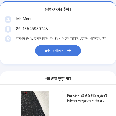
যোগাযোগের ঠিকানা
Mr. Mark
86-13645830748
আরএম 9০৯, হংকুন বিল্ডিং, নং ৪৯7 নংফেং আরডি, হেইনিং, ঝেজিয়াং, চীন
এখন যোগাযোগ
এর সেরা মূল্য পান
পিএ ডাবল ডট 60 ইঞ্চি জ্যাকেট
ফিজিবল আস্তরণের কাপড় ab