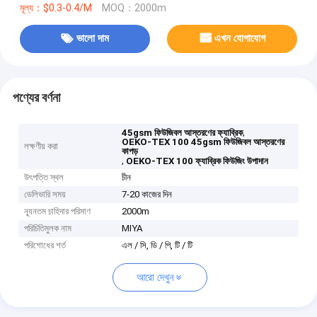
মূল্য：$0.3-0.4/M
MOQ：2000m
ভালো দাম
এখন যোগাযোগ
পণ্যের বর্ণনা
,
45gsm ফিউজিবল আস্তরণের ফ্যাব্রিক
OEKO-TEX 100 45gsm ফিউজিবল আস্তরণের
লক্ষণীয় করা
কাপড়
,
OEKO-TEX 100 ফ্যাব্রিক ফিউজিং উপাদান
উৎপত্তি স্থল
চীন
ডেলিভারি সময়
7-20 কাজের দিন
ন্যূনতম চাহিদার পরিমাণ
2000m
পরিচিতিমুলক নাম
MIYA
পরিশোধের শর্ত
এল / সি, ডি / পি, টি / টি
আরো দেখুন