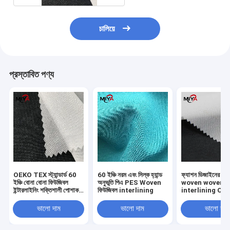
চালিয়ে
প্রস্তাবিত পণ্য
OEKO TEX স্ট্যান্ডার্ড 60
60 ইঞ্চি নরম এবং সিল্ক হ্যান্ড
ফ্যাশন ডিজাইনের জন্
ইঞ্চি বোনা বোনা ফিউজিবল
অনুভূতি পিএ PES Woven
woven woven
ইন্টারলাইনিং শক্তিশালী পোশাক
ফিউজিবল interlining
interlining OE
কারুশিল্পের জন্য
Standard 100 দ্ব
প্রত্যয়িত
ভালো দাম
ভালো দাম
ভালো দাম