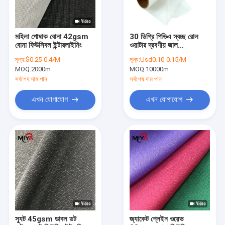
মহিলা পোষাক বোনা 42gsm
30 ডিগ্রি পিভিএ স্বচ্ছ রোল
বোনা ফিউসিবল ইন্টারলাইনিং
ওয়াটার দ্রবণীয় জাল
স্ট্যাবিলাইজার
মূল্য:
$0.25-0.4/M
মূল্য:
Usd0.10-0.15/M
MOQ:
2000m
MOQ:
10000m
সর্বশেষ দাম পান
সর্বশেষ দাম পান
এখন যোগাযোগ
এখন যোগাযোগ
বাড়ি
পণ্য
আমাদের সম্পর্কে
স্যুট 45gsm ডাবল ডট
জ্যাকেট প্লেইন ওয়েভ