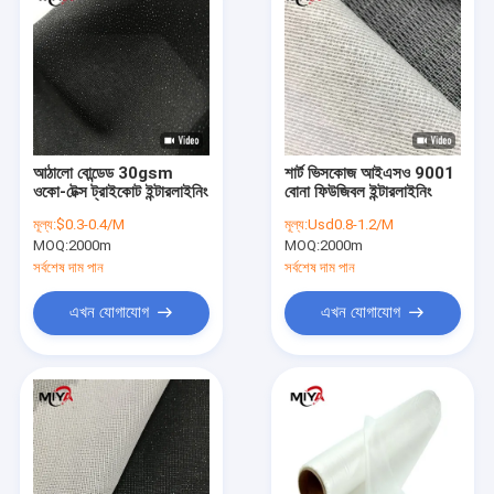
আঠালো বোন্ডেড 30gsm
শার্ট ভিসকোজ আইএসও 9001
ওকো-টেক্স ট্রাইকোট ইন্টারলাইনিং
বোনা ফিউজিবল ইন্টারলাইনিং
মূল্য:
$0.3-0.4/M
মূল্য:
Usd0.8-1.2/M
MOQ:
2000m
MOQ:
2000m
সর্বশেষ দাম পান
সর্বশেষ দাম পান
এখন যোগাযোগ
এখন যোগাযোগ