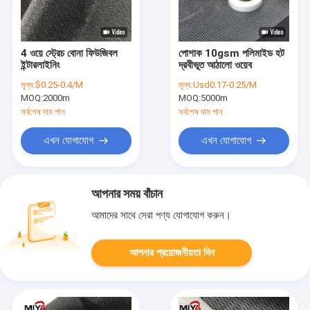
4 ওয়ে স্ট্রেচ বোনা ফিউজিবল
পোশাক 10gsm পলিমাইড হট
ইন্টারলাইনিং
দ্রবীভূত আঠালো ওয়েব
মূল্য:
$0.25-0.4/M
মূল্য:
Usd0.17-0.25/M
MOQ:
2000m
MOQ:
5000m
সর্বশেষ দাম পান
সর্বশেষ দাম পান
এখন যোগাযোগ
এখন যোগাযোগ
আপনার সময় বাঁচান
আমাদের সাথে সেরা পণ্য যোগাযোগ করুন।
আপনার প্রয়োজনীয়তা দিন