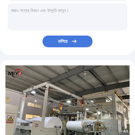
হার্ড C8505H 65gsm শার্ট কলার ফিউজিং ইন্টারলাইনিং
সিই 100 শতাংশ পলিপ্রোপলিন 25gsm পিপি স্পানবন্ড নন বোনা ফ্যাব্রিক
টেক্সটাইল ফ্যাব্রিকের জন্য হোয়াইট এসজিএস 23gsm হট মল্ট আঠালো ফিল্ম
প্রশ্বাসযোগ্য 35g PA 100 মি হট দ্রবীভূত আঠালো ওয়েব
ওইকো-টেক্স 100 সফট 20 ডিগ্রি ওয়াটার সলিউবল এমব্রয়ডারি ফ্যাব্রিক
চালিয়ে
পিভিএ নন বোনা 100 সেন্টিমিটার 30gsm জল দ্রবণীয় আমদানি
20/2 100 শতাংশ পলিয়েস্টার পোশাক পলি সুতার থ্রেড
কাপড়ের চারটি অংশ স্প্রিং মেটাল স্ন্যাপ বন্ধনকারী
নরম 100 শতাংশ পলিয়েস্টার 1035HF এমব্রয়ডারি ব্যাকিং ফ্যাব্রিক
বোনা ফ্যাব্রিক ফিউজিং ম্যাটেরিয়াল বুনন 80gsm টোয়েল স্যুট