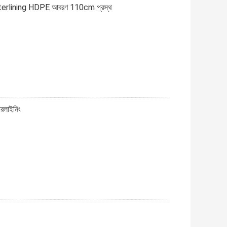
Interlining HDPE আবরণ 110cm প্রস্থ
রলাইনিং