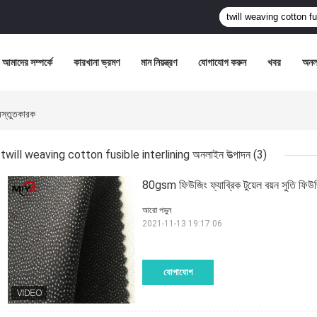
আমাদের সম্পর্কে
কারখানা ভ্রমণ
মান নিয়ন্ত্রণ
যোগাযোগ করুন
খবর
অনল
স্তুতকারক
twill weaving cotton fusible interlining অনলাইন উত্পাদন
(3)
80gsm ফিউজিং ফ্যাব্রিক টুয়েল বয়ন সুতি ফিউজ
আরো পড়ুন
2021-11-13 19:17:06
যোগাযোগ