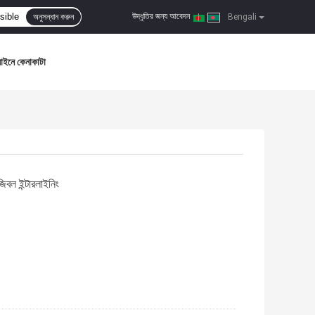
উদ্ধৃতির জন্য আবেদন
অনুসন্ধান করুন
|
Bengali
াইনে কেনাকাটা
িবল ইন্টারলাইনিং