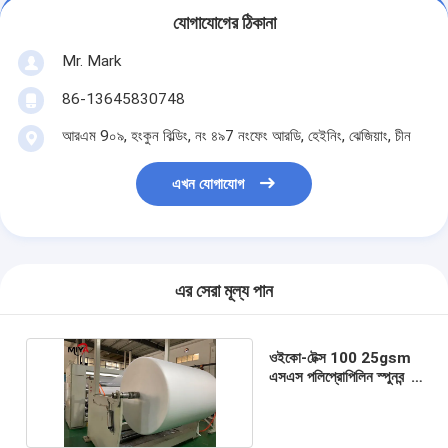
যোগাযোগের ঠিকানা
Mr. Mark
86-13645830748
আরএম 9০৯, হংকুন বিল্ডিং, নং ৪৯7 নংফেং আরডি, হেইনিং, ঝেজিয়াং, চীন
এখন যোগাযোগ
এর সেরা মূল্য পান
ওইকো-টেক্স 100 25gsm
এসএস পলিপ্রোপিলিন স্পুনবন্ড
ননউভেন ফ্যাব্রিক