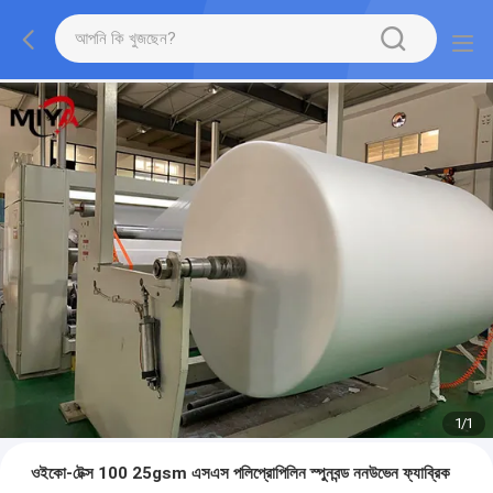
1
/
1
ওইকো-টেক্স 100 25gsm এসএস পলিপ্রোপিলিন স্পুনবন্ড ননউভেন ফ্যাব্রিক