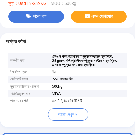
মূল্য：Usd1.8-2.2/KG
MOQ：500kg
ভালো দাম
এখন যোগাযোগ
পণ্যের বর্ণনা
,
এসএস পলিপ্রোপিলিন স্পুনবন্ড ননউভেন ফ্যাব্রিক
লক্ষণীয় করা
,
25gsm পলিপ্রোপিলিন স্পুনবন্ড ননউভেন ফ্যাব্রিক
এসএস স্পুনবন্ড নন বোনা ফ্যাব্রিক
উৎপত্তি স্থল
চীন
ডেলিভারি সময়
7-20 কাজের দিন
ন্যূনতম চাহিদার পরিমাণ
500kg
পরিচিতিমুলক নাম
MIYA
পরিশোধের শর্ত
এল / সি, ডি / পি, টি / টি
আরো দেখুন