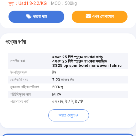
মূল্য：Usd1.8-2.2/KG
MOQ：500kg
ভালো দাম
এখন যোগাযোগ
পণ্যের বর্ণনা
,
এসএস 25 পিপি স্পুনবন্ড নন বোনা কাপড়
লক্ষণীয় করা
,
এসএস 25 পিপি স্পুনবন্ড নন বোনা ফ্যাব্রিক
SS25 pp spunbond nonwoven fabric
উৎপত্তি স্থল
চীন
ডেলিভারি সময়
7-20 কাজের দিন
ন্যূনতম চাহিদার পরিমাণ
500kg
পরিচিতিমুলক নাম
MIYA
পরিশোধের শর্ত
এল / সি, ডি / পি, টি / টি
আরো দেখুন