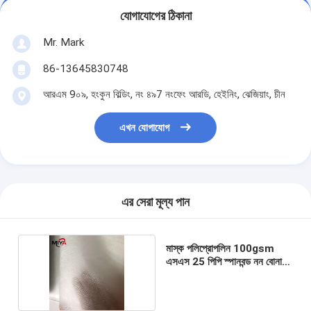
যোগাযোগের ঠিকানা
Mr. Mark
86-13645830748
আরএম 9০৯, হংকুন বিল্ডিং, নং ৪৯7 নংফেং আরডি, হেইনিং, ঝেজিয়াং, চীন
এখন যোগাযোগ
এর সেরা মূল্য পান
মাস্ক পলিপ্রোপলিন 100gsm
এসএস 25 পিপি স্পানবন্ড নন বোনা
ফ্যাব্রিক