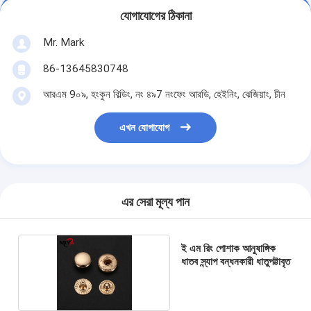
যোগাযোগের ঠিকানা
Mr. Mark
86-13645830748
আরএম 9০৯, হংকুন বিল্ডিং, নং ৪৯7 নংফেং আরডি, হেইনিং, ঝেজিয়াং, চীন
এখন যোগাযোগ
এর সেরা মূল্য পান
ই এম রিং পোশাক আনুষাঙ্গিক
ধাতব স্ন্যাপ বন্ধনকারী ধাতুপট্টাবৃত