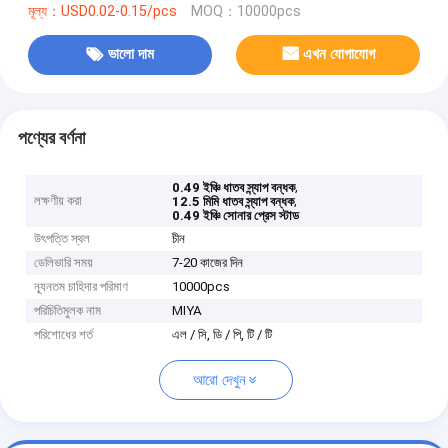
মূল্য：USD0.02-0.15/pcs
MOQ：10000pcs
ভালো দাম
এখন যোগাযোগ
পণ্যের বর্ণনা
,
0.49 ইঞ্চি ধাতব স্ন্যাপ বন্ধক
লক্ষণীয় করা
,
12.5 মিমি ধাতব স্ন্যাপ বন্ধক
0.49 ইঞ্চি সোনার প্রেস স্টাড
উৎপত্তি স্থল
চীন
ডেলিভারি সময়
7-20 কাজের দিন
ন্যূনতম চাহিদার পরিমাণ
10000pcs
পরিচিতিমুলক নাম
MIYA
পরিশোধের শর্ত
এল / সি, ডি / পি, টি / টি
আরো দেখুন