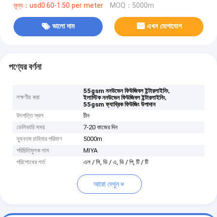
মূল্য：usd0.60-1.50 per meter
MOQ：5000m
ভালো দাম
এখন যোগাযোগ
পণ্যের বর্ণনা
,
55gsm ননউভেন ফিউজিবল ইন্টারলাইনিং
লক্ষণীয় করা
,
ইলাস্টিক ননউভেন ফিউজিবল ইন্টারলাইনিং
55gsm ফ্যাব্রিক ফিউজিং উপাদান
উৎপত্তি স্থল
চীন
ডেলিভারি সময়
7-20 কাজের দিন
ন্যূনতম চাহিদার পরিমাণ
5000m
পরিচিতিমুলক নাম
MIYA
পরিশোধের শর্ত
এল / সি, ডি / এ, ডি / পি, টি / টি
আরো দেখুন