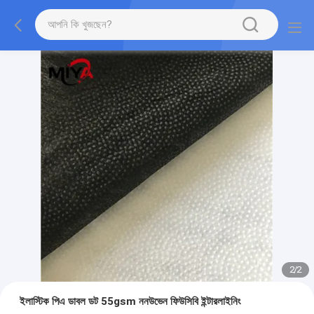
2
/
2
ইলাস্টিক পিএ ডাবল ডট 55gsm ননউভেন ফিউসিবি ইন্টারলাইনিং