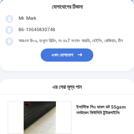
যোগাযোগের ঠিকানা
Mr. Mark
86-13645830748
আরএম 9০৯, হংকুন বিল্ডিং, নং ৪৯7 নংফেং আরডি, হেইনিং, ঝেজিয়াং, চীন
এখন যোগাযোগ
এর সেরা মূল্য পান
ইলাস্টিক পিএ ডাবল ডট 55gsm
ননউভেন ফিউসিবি ইন্টারলাইনিং