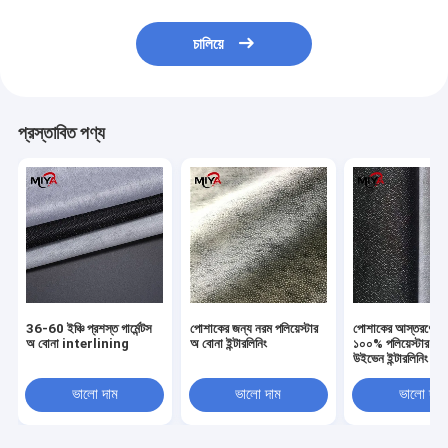
চালিয়ে
প্রস্তাবিত পণ্য
36-60 ইঞ্চি প্রশস্ত গার্মেন্টস
পোশাকের জন্য নরম পলিয়েস্টার
পোশাকের আস্তরণের জ
অ বোনা interlining
অ বোনা ইন্টারলিনিং
১০০% পলিয়েস্টার ট
উইভেন ইন্টারলিনিং
ভালো দাম
ভালো দাম
ভালো দাম